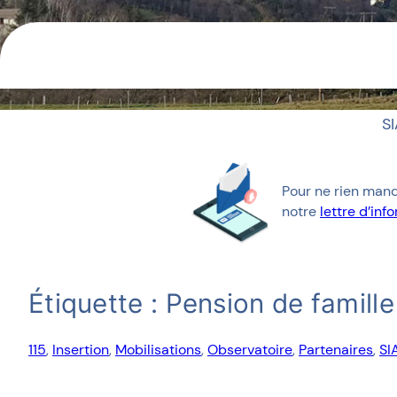
S
Pour ne rien manq
notre
lettre d’in
Étiquette :
Pension de famille
115
, 
Insertion
, 
Mobilisations
, 
Observatoire
, 
Partenaires
, 
SI