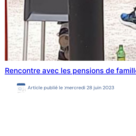
Rencontre avec les pensions de famill
Article publié le :
mercredi 28 juin 2023
Retour sur une journée de rencontre avec les pensions de fa
moment festif et des partages de bonnes pratiques intéress
nous avons été conviés à une journée festive organisée par 
Lauréat de l’association l’Oiseau bleu à l’Isle d’Abeau. Cett
l’occasion d’une rencontre…