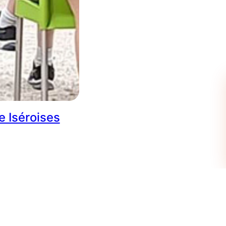
e Iséroises
mille Iséroises. Un
ants. Le mardi 20 juin,
la pension de famille le
e journée était