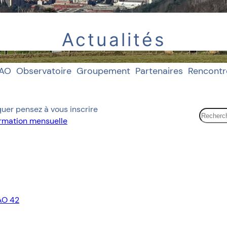
Actualités
IAO
Observatoire
Groupement
Partenaires
Rencontr
uer pensez à vous inscrire
R
formation mensuelle
e
c
h
e
r
c
h
AO 42
e
r