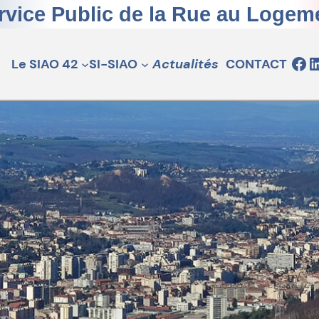
rvice Public de la Rue au Logem
Cliquez pour visiter la
Cliquez pour visiter la page du SIAO de la Loire sur 
Le SIAO 42
SI-SIAO
Actualités
CONTACT