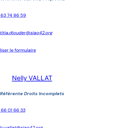
 63 74 86 59
etitia.djouder@siao42.org
liser le formulaire
Nelly VALLAT
Référente Droits Incomplets
 66 01 66 33
lly.vallat@siao42.org