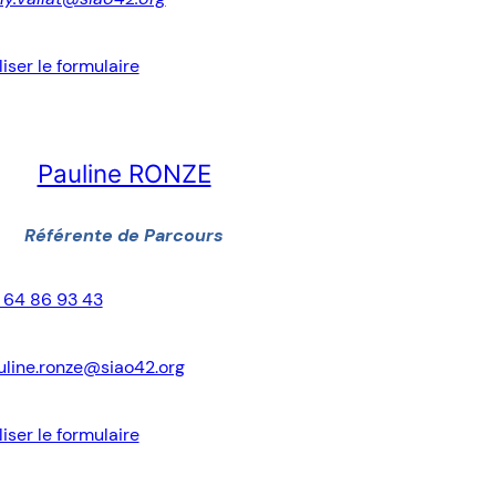
liser le formulaire
Pauline RONZE
Référente de Parcours
 64 86 93 43
uline.ronze@siao42.org
liser le formulaire