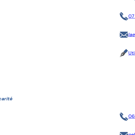
07
la
Uti
arité
06
ne