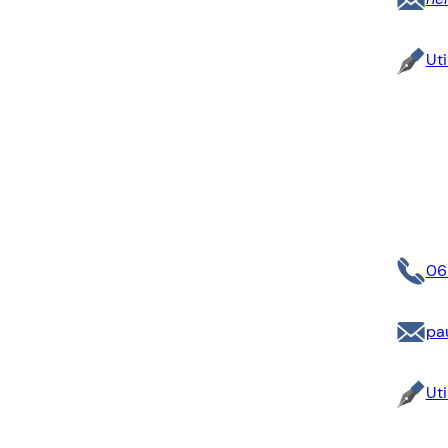
Uti
06
pa
Uti