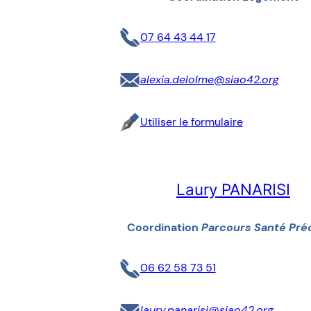
07 64 43 44 17
alexia.delolme@siao42.org
Utiliser le formulaire
Laury PANARISI
Coordination
Parcours Santé Préc
06 62 58 73 51
laury.panarisi@siao42.org