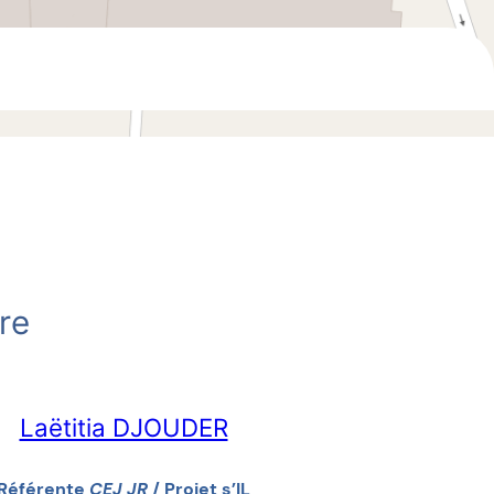
re
Laëtitia DJOUDER
Référente
CEJ JR
/ Projet s’IL