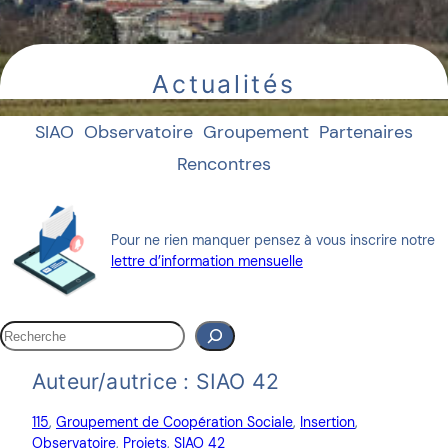
Actualités
SIAO
Observatoire
Groupement
Partenaires
Rencontres
Pour ne rien manquer pensez à vous inscrire notre
lettre d’information mensuelle
R
e
c
Auteur/autrice :
SIAO 42
h
e
115
, 
Groupement de Coopération Sociale
, 
Insertion
, 
r
Observatoire
, 
Projets
, 
SIAO 42