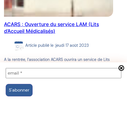
ACARS : Ouverture du service LAM (Lits
d’Accueil Médicalisés)
Article publié le :
jeudi 17 août 2023
A la rentrée, l’association ACARS ouvrira un service de Lits
d’Accueil Médicalisés (LAM). Ainsi, les personnes précaires,
sans domicile et atteintes de pathologies incompatibles avec
« la vie à la Rue » pourront bénéficier d’une quinzaine de lits.
Les LAM s’adressent aux « personnes majeures sans domicile
fixe, quelle que soit leur situation administrative, atteintes de
pathologies lourdes et…
Lire la suite