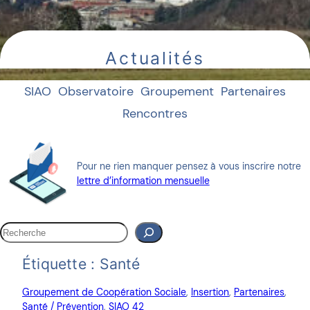
Actualités
SIAO
Observatoire
Groupement
Partenaires
Rencontres
Pour ne rien manquer pensez à vous inscrire notre
lettre d’information mensuelle
R
e
c
Étiquette :
Santé
h
e
Groupement de Coopération Sociale
, 
Insertion
, 
Partenaires
, 
r
Santé / Prévention
, 
SIAO 42